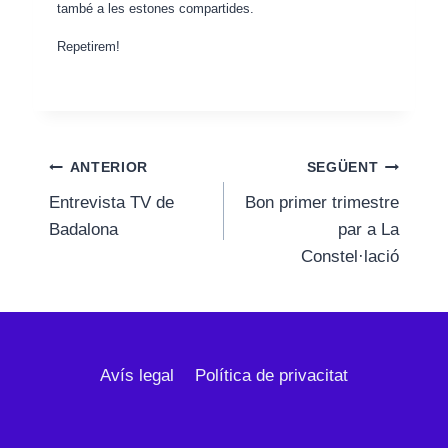
també a les estones compartides.
Repetirem!
Navegació
ANTERIOR
SEGÜENT
Entrevista TV de
Bon primer trimestre
d'entrades
Badalona
par a La
Constel·lació
Avís legal
Política de privacitat