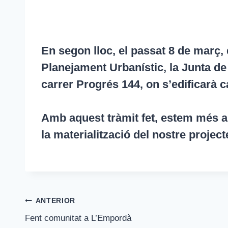
En segon lloc, el passat 8 de març
Planejament Urbanístic, la Junta d
carrer Progrés 144, on s’edificarà c
Amb aquest tràmit fet, estem més a 
la materialització del nostre project
Navegació
ANTERIOR
Fent comunitat a L’Empordà
d'entrades