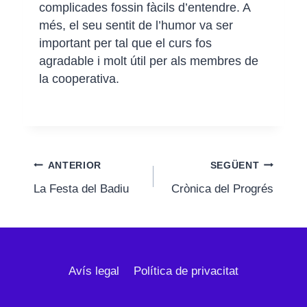
complicades fossin fàcils d’entendre. A
més, el seu sentit de l’humor va ser
important per tal que el curs fos
agradable i molt útil per als membres de
la cooperativa.
Navegació
ANTERIOR
SEGÜENT
La Festa del Badiu
Crònica del Progrés
d'entrades
Avís legal
Política de privacitat