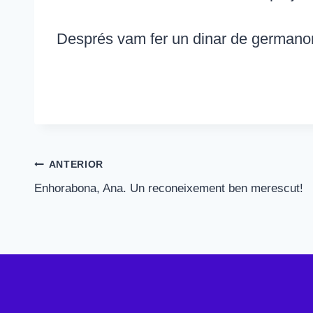
Després vam fer un dinar de germanor
Navegació
ANTERIOR
Enhorabona, Ana. Un reconeixement ben merescut!
d'entrades